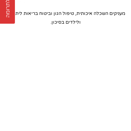
לתרומה
מעניקים השכלה איכותית, טיפול הגון וביטוח בריאות ליתומים
ולילדים בסיכון.
תפריט ראשי
למה אנחנו קיימים
הפעילות שלנו
הסיפור שלנו
הצטרפו אלינו
מדיניות פרטיות